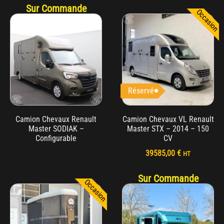
Sur Commande
Occasion
Réservé
Camion Chevaux Renault
Camion Chevaux VL Renault
Master SODIAK –
Master STX – 2014 – 150
Configurable
CV
39585,00
€
HT
Sur Commande
Occasion