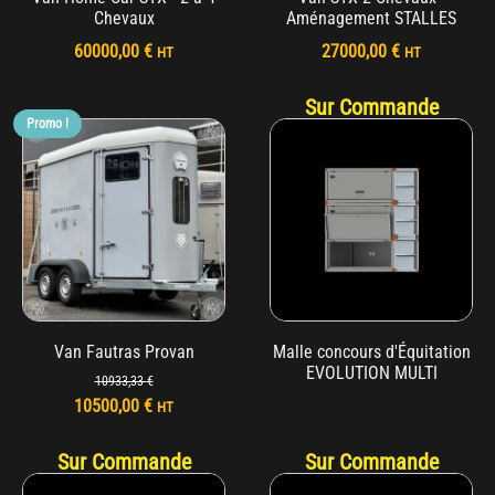
Chevaux
Aménagement STALLES
60000,00
€
27000,00
€
HT
HT
Sur Commande
Promo !
Van Fautras Provan
Malle concours d'Équitation
EVOLUTION MULTI
10933,33
€
Le
Le
10500,00
€
HT
prix
prix
Sur Commande
Sur Commande
initial
actuel
était :
est :