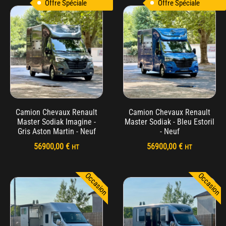
Offre Spéciale
Offre Spéciale
Camion Chevaux Renault
Camion Chevaux Renault
Master Sodiak Imagine -
Master Sodiak - Bleu Estoril
Gris Aston Martin - Neuf
- Neuf
56900,00
€
56900,00
€
HT
HT
Occasion
Occasion