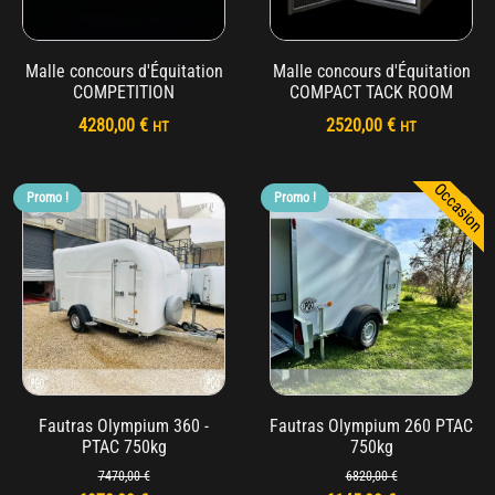
Malle concours d'Équitation
Malle concours d'Équitation
COMPETITION
COMPACT TACK ROOM
4280,00
€
2520,00
€
HT
HT
Occasion
Promo !
Promo !
Fautras Olympium 360 -
Fautras Olympium 260 PTAC
PTAC 750kg
750kg
7470,00
€
6820,00
€