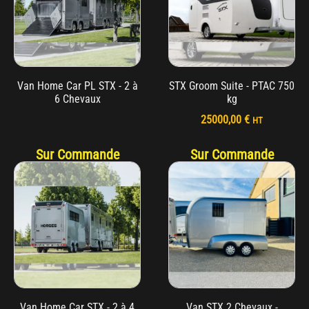
Van Home Car PL STX - 2 à
STX Groom Suite - PTAC 750
6 Chevaux
kg
25000,00
€
HT
Sur Commande
Sur Commande
Van Home Car STX - 2 à 4
Van STX 2 Chevaux -