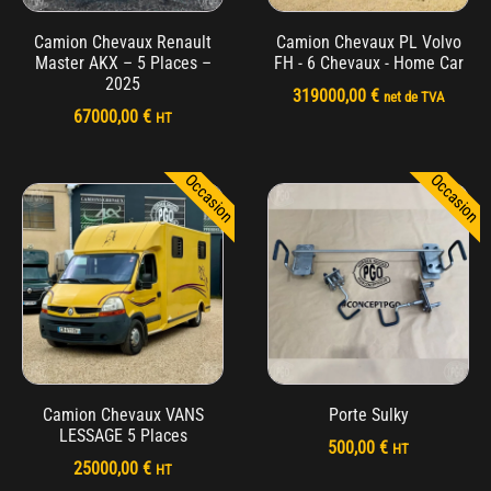
Camion Chevaux Renault
Camion Chevaux PL Volvo
Master AKX – 5 Places –
FH - 6 Chevaux - Home Car
2025
319000,00
€
net de TVA
67000,00
€
HT
Occasion
Occasion
Camion Chevaux VANS
Porte Sulky
LESSAGE 5 Places
500,00
€
HT
25000,00
€
HT