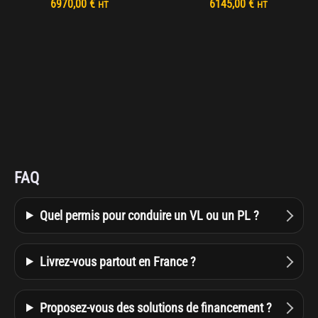
Le
Le
Le
Le
6970,00
€
6145,00
€
HT
HT
prix
prix
prix
prix
initial
actuel
initial
actuel
était :
est :
était :
est :
7470,00 €.
6970,00 €.
6820,00 €.
6145,00 €.
FAQ
Quel permis pour conduire un VL ou un PL ?
Livrez-vous partout en France ?
Proposez-vous des solutions de financement ?