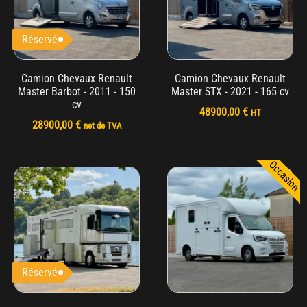
Réservé
Camion Chevaux Renault
Camion Chevaux Renault
Master Barbot - 2011 - 150
Master STX - 2021 - 165 cv
cv
48900,00
€
HT
28900,00
€
net de TVA
Occasion
Réservé