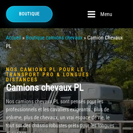
Menu
BOUTIQUE
Accueil
»
Boutique camions chevaux
»
Camion Chevaux
PL
NOS CAMIONS PL POUR LE
TRANSPORT PRO & LONGUES
DISTANCES
Camions chevaux PL
Nos camions chevaux PL sont pensés pour les
professionnels et les cavaliers exigeants : plus de
volume, plus de chevaux, un vrai espace de vie, le
tout sur des châssis robustes prêts pour les longues