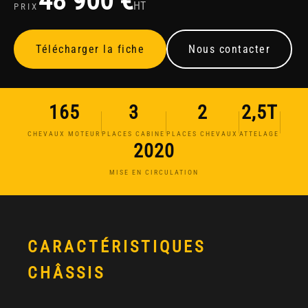
48 900 €
HT
PRIX
Télécharger la fiche
Nous contacter
165
3
2
2,5T
CHEVAUX MOTEUR
PLACES CABINE
PLACES CHEVAUX
ATTELAGE
2020
MISE EN CIRCULATION
CARACTÉRISTIQUES
CHÂSSIS