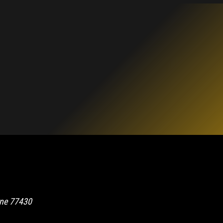
rne
77430