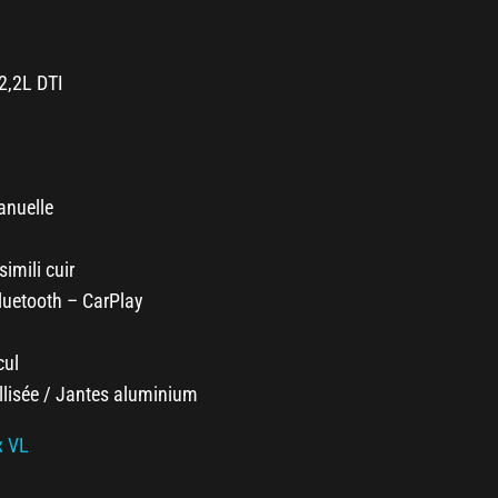
2,2L DTI
anuelle
imili cuir
uetooth – CarPlay
cul
llisée / Jantes aluminium
x VL