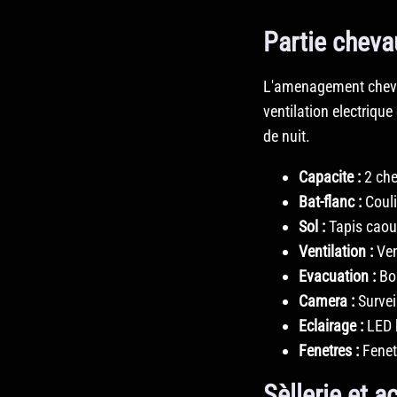
Partie che
L'amenagement chevau
ventilation electriqu
de nuit.
Capacite :
2 ch
Bat-flanc :
Couli
Sol :
Tapis caou
Ventilation :
Vent
Evacuation :
Bon
Camera :
Survei
Eclairage :
LED b
Fenetres :
Fenetr
Sèllerie et 