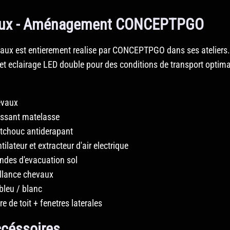
vaux - Aménagement CONCEPTPGO
x est entierement realise par CONCEPTPGO dans ses ateliers.
e et eclairage LED double pour des conditions de transport opti
evaux
ssant matelasse
tchouc antiderapant
ilateur et extracteur d'air electrique
des d'evacuation sol
llance chevaux
leu / blanc
e de toit + fenetres laterales
accéssoires