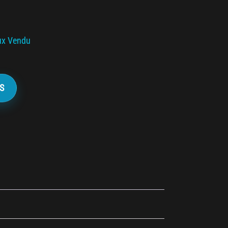
ux Vendu
S