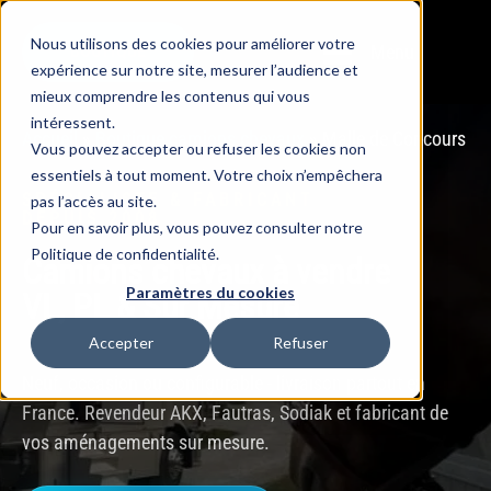
Nous utilisons des cookies pour améliorer votre
Menu
BOUTIQUE
expérience sur notre site, mesurer l’audience et
mieux comprendre les contenus qui vous
intéressent.
Accueil
»
Boutique camions chevaux
»
Malle de Concours
Vous pouvez accepter ou refuser les cookies non
essentiels à tout moment. Votre choix n’empêchera
SPÉCIALISTE & FABRICANT
pas l’accès au site.
DEPUIS 2008
Pour en savoir plus, vous pouvez consulter notre
Politique de confidentialité.
Camions chevaux à vendre
Paramètres du cookies
VL, PL & Sur Mesure
Accepter
Refuser
Neuf, occasion ou configurable - livraison partout en
France. Revendeur AKX, Fautras, Sodiak et fabricant de
vos aménagements sur mesure.