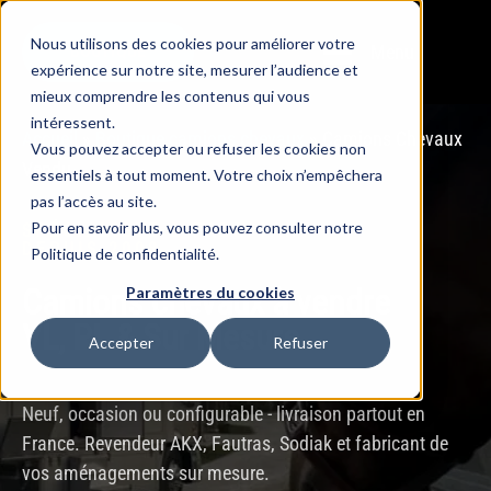
Nous utilisons des cookies pour améliorer votre
Menu
BOUTIQUE
expérience sur notre site, mesurer l’audience et
mieux comprendre les contenus qui vous
intéressent.
Accueil
»
Boutique camions chevaux
»
Camions Chevaux
Vous pouvez accepter ou refuser les cookies non
Vendu
essentiels à tout moment. Votre choix n’empêchera
pas l’accès au site.
Pour en savoir plus, vous pouvez consulter notre
SPÉCIALISTE & FABRICANT
DEPUIS 2008
Politique de confidentialité.
Camions chevaux à vendre
Paramètres du cookies
VL, PL & Sur Mesure
Accepter
Refuser
Neuf, occasion ou configurable - livraison partout en
France. Revendeur AKX, Fautras, Sodiak et fabricant de
vos aménagements sur mesure.