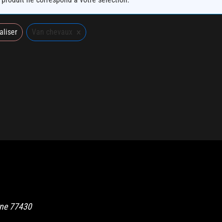
×
aliser
Van chevaux
rne
77430