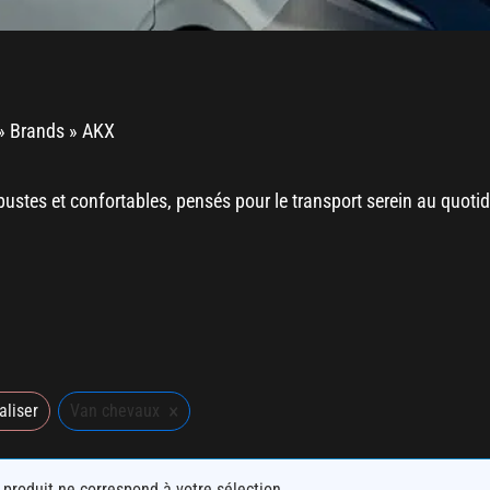
»
Brands
»
AKX
stes et confortables, pensés pour le transport serein au quoti
×
aliser
Van chevaux
produit ne correspond à votre sélection.