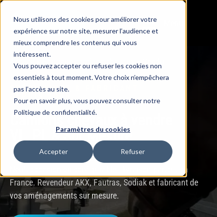
Nous utilisons des cookies pour améliorer votre
Menu
BOUTIQUE
expérience sur notre site, mesurer l’audience et
mieux comprendre les contenus qui vous
intéressent.
Accueil
»
Boutique camions chevaux
»
Vendu
Vous pouvez accepter ou refuser les cookies non
essentiels à tout moment. Votre choix n’empêchera
SPÉCIALISTE & FABRICANT
pas l’accès au site.
DEPUIS 2008
Pour en savoir plus, vous pouvez consulter notre
Politique de confidentialité.
Camions chevaux à vendre
Paramètres du cookies
VL, PL & Sur Mesure
Accepter
Refuser
Neuf, occasion ou configurable - livraison partout en
France. Revendeur AKX, Fautras, Sodiak et fabricant de
vos aménagements sur mesure.