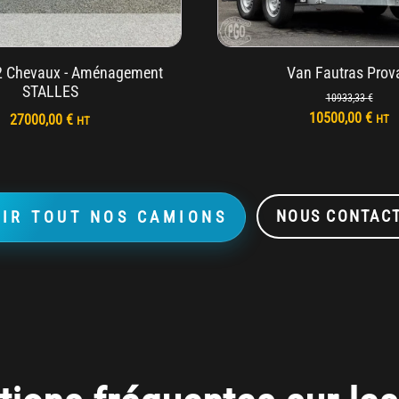
2 Chevaux - Aménagement
Van Fautras Prov
STALLES
10933,33
€
Le
Le
10500,00
€
27000,00
€
HT
HT
prix
prix
initial
actu
était :
est :
10933,33 €.
1050
NOUS CONTAC
IR TOUT NOS CAMIONS