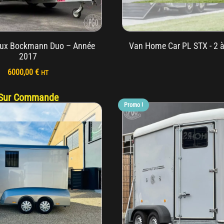
ux Bockmann Duo – Année
Van Home Car PL STX - 2 
2017
6000,00
€
HT
Sur Commande
Promo !