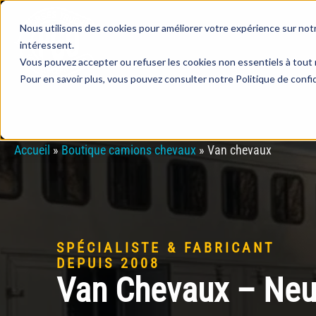
Nous utilisons des cookies pour améliorer votre expérience sur not
intéressent.
Vous pouvez accepter ou refuser les cookies non essentiels à tout 
Pour en savoir plus, vous pouvez consulter notre Politique de confid
Accueil
»
Boutique camions chevaux
»
Van chevaux
SPÉCIALISTE & FABRICANT
DEPUIS 2008
Van Chevaux – Neu