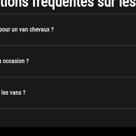
ions fréquentes sur le
pour un van chevaux ?
u occasion ?
 les vans ?