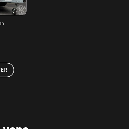
an
el
0,00 €.
TER