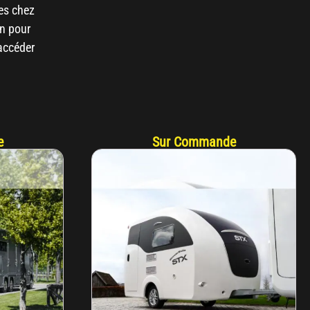
es chez
n pour
 accéder
e
Sur Commande