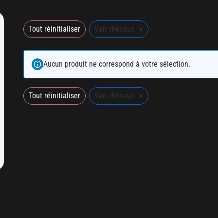
×
Tout réinitialiser
Van chevaux
Aucun produit ne correspond à votre sélection.
×
Tout réinitialiser
Van chevaux