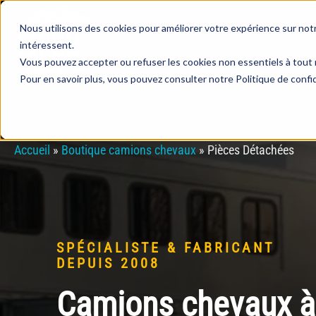
Nous utilisons des cookies pour améliorer votre expérience sur not
intéressent.
Vous pouvez accepter ou refuser les cookies non essentiels à tout 
Pour en savoir plus, vous pouvez consulter notre Politique de confid
Accueil
»
Boutique camions chevaux
»
Pièces Détachées
SPÉCIALISTE & FABRICANT
DEPUIS 2008
Camions chevaux à