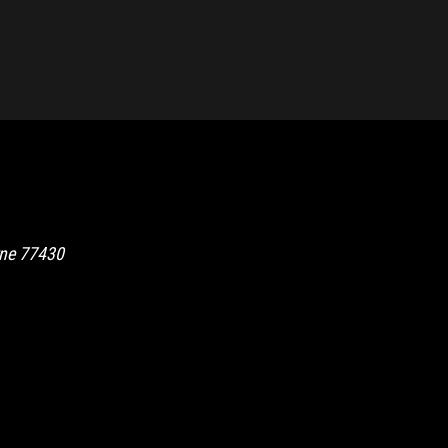
rne
77430