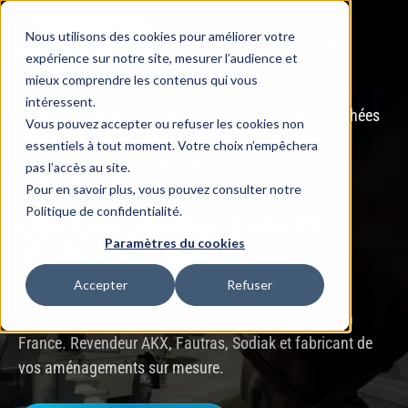
Nous utilisons des cookies pour améliorer votre
Menu
BOUTIQUE
expérience sur notre site, mesurer l’audience et
mieux comprendre les contenus qui vous
intéressent.
Accueil
»
Boutique camions chevaux
»
Pièces Détachées
Vous pouvez accepter ou refuser les cookies non
essentiels à tout moment. Votre choix n’empêchera
SPÉCIALISTE & FABRICANT
pas l’accès au site.
DEPUIS 2008
Pour en savoir plus, vous pouvez consulter notre
Politique de confidentialité.
Camions chevaux à vendre
Paramètres du cookies
VL, PL & Sur Mesure
Accepter
Refuser
Neuf, occasion ou configurable - livraison partout en
France. Revendeur AKX, Fautras, Sodiak et fabricant de
vos aménagements sur mesure.