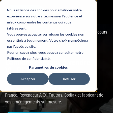
Nous utilisons des cookies pour améliorer votre
Menu
BOUTIQUE
expérience sur notre site, mesurer l’audience et
mieux comprendre les contenus qui vous
intéressent.
Accueil
»
Boutique camions chevaux
»
Malle de Concours
Vous pouvez accepter ou refuser les cookies non
essentiels à tout moment. Votre choix n’empêchera
SPÉCIALISTE & FABRICANT
pas l’accès au site.
DEPUIS 2008
Pour en savoir plus, vous pouvez consulter notre
Politique de confidentialité.
Camions chevaux à vendre
Paramètres du cookies
VL, PL & Sur Mesure
Accepter
Refuser
Neuf, occasion ou configurable - livraison partout en
France. Revendeur AKX, Fautras, Sodiak et fabricant de
vos aménagements sur mesure.