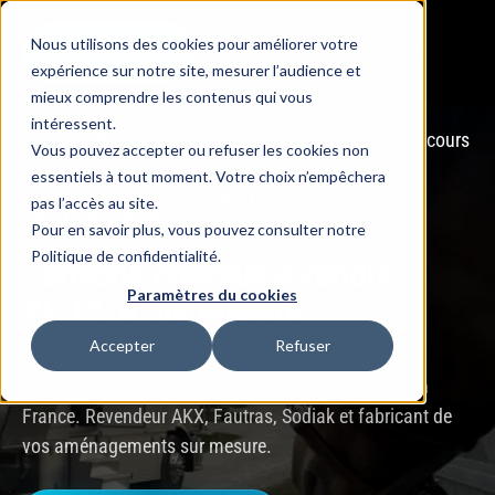
Nous utilisons des cookies pour améliorer votre
Menu
BOUTIQUE
expérience sur notre site, mesurer l’audience et
mieux comprendre les contenus qui vous
intéressent.
Accueil
»
Boutique camions chevaux
»
Malle de Concours
Vous pouvez accepter ou refuser les cookies non
essentiels à tout moment. Votre choix n’empêchera
SPÉCIALISTE & FABRICANT
pas l’accès au site.
DEPUIS 2008
Pour en savoir plus, vous pouvez consulter notre
Politique de confidentialité.
Camions chevaux à vendre
Paramètres du cookies
VL, PL & Sur Mesure
Accepter
Refuser
Neuf, occasion ou configurable - livraison partout en
France. Revendeur AKX, Fautras, Sodiak et fabricant de
vos aménagements sur mesure.