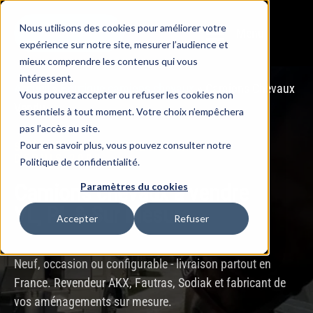
Nous utilisons des cookies pour améliorer votre
Menu
BOUTIQUE
expérience sur notre site, mesurer l’audience et
mieux comprendre les contenus qui vous
intéressent.
Accueil
»
Boutique camions chevaux
»
Camions Chevaux
Vous pouvez accepter ou refuser les cookies non
Vendu
essentiels à tout moment. Votre choix n’empêchera
pas l’accès au site.
Pour en savoir plus, vous pouvez consulter notre
SPÉCIALISTE & FABRICANT
DEPUIS 2008
Politique de confidentialité.
Camions chevaux à vendre
Paramètres du cookies
VL, PL & Sur Mesure
Accepter
Refuser
Neuf, occasion ou configurable - livraison partout en
France. Revendeur AKX, Fautras, Sodiak et fabricant de
vos aménagements sur mesure.