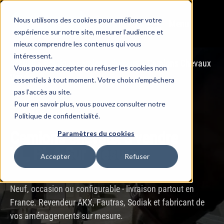
Nous utilisons des cookies pour améliorer votre
Menu
BOUTIQUE
expérience sur notre site, mesurer l’audience et
mieux comprendre les contenus qui vous
intéressent.
Accueil
»
Boutique camions chevaux
»
Camions Chevaux
Vous pouvez accepter ou refuser les cookies non
Vendu
essentiels à tout moment. Votre choix n’empêchera
pas l’accès au site.
Pour en savoir plus, vous pouvez consulter notre
SPÉCIALISTE & FABRICANT
DEPUIS 2008
Politique de confidentialité.
Camions chevaux à vendre
Paramètres du cookies
VL, PL & Sur Mesure
Accepter
Refuser
Neuf, occasion ou configurable - livraison partout en
France. Revendeur AKX, Fautras, Sodiak et fabricant de
vos aménagements sur mesure.